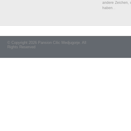
andere Zeichen, 
haben. .
© Copyright 2026 Pansion Cilic Medjugorje. All
Rights Reserved