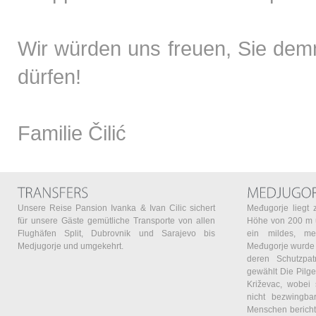
Wir würden uns freuen, Sie dem
dürfen!
Familie Čilić
Unsere Reise Pansion Ivanka & Ivan Cilic sichert
Međugorje liegt 
für unsere Gäste gemütliche Transporte von allen
Höhe von 200 m 
Flughäfen Split, Dubrovnik und Sarajevo bis
ein mildes, med
Medjugorje und umgekehrt.
Međugorje wurde 
deren Schutzpa
gewählt Die Pilg
Križevac, wobei 
nicht bezwingba
Menschen bericht